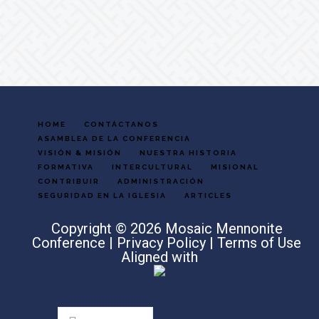
Footer
HOME
CONTÁCTANOS
ASAMBLEA DE LA CONFERENCIA
VISIÓN & MISIÓN
NUESTRA HISTORIA
FORMATIVA
INTERCULTURAL
MISIONAL
CONTRIBUIR
ADMINISTRACIÓN
SEGURIDAD EN LA IGLESIA
ARTICLES
Copyright © 2026 Mosaic Mennonite
Conference |
Privacy Policy
|
Terms of Use
Aligned with
Search