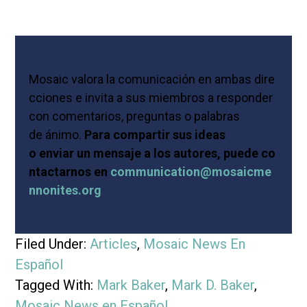
Mosaic valora la comunicación en ambas dire
cciones e invita a sus miembros a responder
con comentarios, preguntas o palabras
de ánimo.
Para compartir sus ideas
o enviar un mensaje a los autores, puede co
ntactarnos en
communication@mosaicme
nnonites.org
Filed Under:
Articles
,
Mosaic News En
Español
Tagged With:
Mark Baker
,
Mark D. Baker
,
Mosaic News en Español