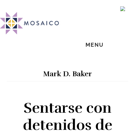
Skip
Skip
Skip
MOSAIC
to
to
to
SH
MENNONITES
OF
main
primary
footer
CO
content
sidebar
MENU
Mark D. Baker
Sentarse con
detenidos de