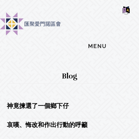
Skip
Skip
Skip
MOSAIC
to
to
to
MENNONITES
SH
main
primary
footer
OF
CO
content
sidebar
MENU
Blog
神竟揀選了一個鄉下仔
哀嘆、悔改和作出行動的呼籲