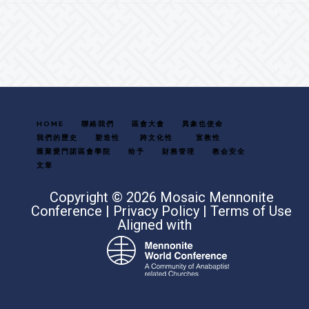
Footer
HOME
聯絡我們
區會大會
異象也使命
我們的歷史
塑造性
跨文化性
宣教性
匯聚愛門諾區會學院
给予
財務管理
教会安全
文章
Copyright © 2026 Mosaic Mennonite
Conference |
Privacy Policy
|
Terms of Use
Aligned with