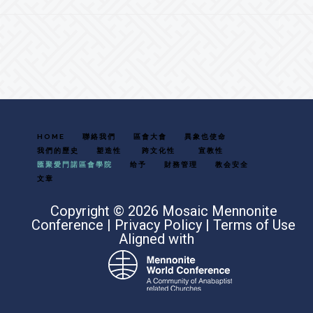
Footer
HOME
聯絡我們
區會大會
異象也使命
我們的歷史
塑造性
跨文化性
宣教性
匯聚愛門諾區會學院
给予
財務管理
教会安全
文章
Copyright © 2026 Mosaic Mennonite
Conference |
Privacy Policy
|
Terms of Use
Aligned with