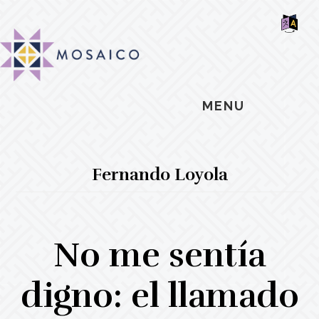
Skip
Skip
Skip
MOSAIC
to
to
to
MENNONITES
SH
main
primary
footer
OF
CO
content
sidebar
MENU
Fernando Loyola
No me sentía
digno: el llamado