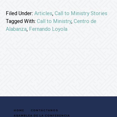
Filed Under:
Articles
,
Call to Ministry Stories
Tagged With:
Call to Ministry
,
Centro de
Alabanza
,
Fernando Loyola
Footer
HOME
CONTÁCTANOS
ASAMBLEA DE LA CONFERENCIA