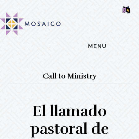
Skip
Skip
Skip
MOSAIC
to
to
to
MENNONITES
SH
main
primary
footer
OF
CO
content
sidebar
MENU
Call to Ministry
El llamado
pastoral de