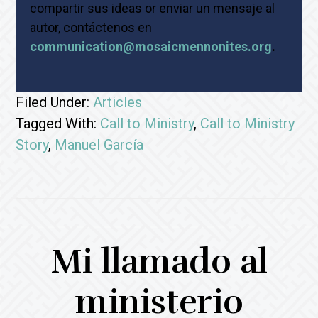
compartir sus ideas or enviar un mensaje al
autor, contáctenos en
communication@mosaicmennonites.org
.
Filed Under:
Articles
Tagged With:
Call to Ministry
,
Call to Ministry
Story
,
Manuel García
Mi llamado al
ministerio