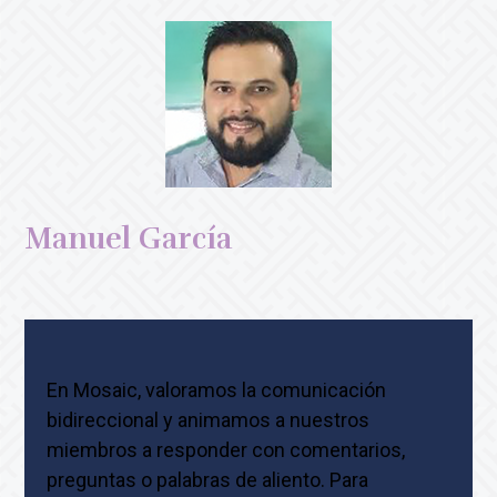
Manuel García
En Mosaic, valoramos la comunicación
bidireccional y animamos a nuestros
miembros a responder con comentarios,
preguntas o palabras de aliento. Para