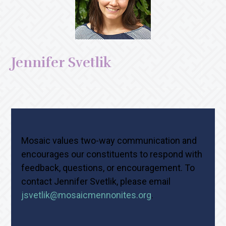
Jennifer Svetlik
Mosaic values two-way communication and
encourages our constituents to respond with
feedback, questions, or encouragement. To
contact Jennifer Svetlik, please email
jsvetlik@mosaicmennonites.org
.