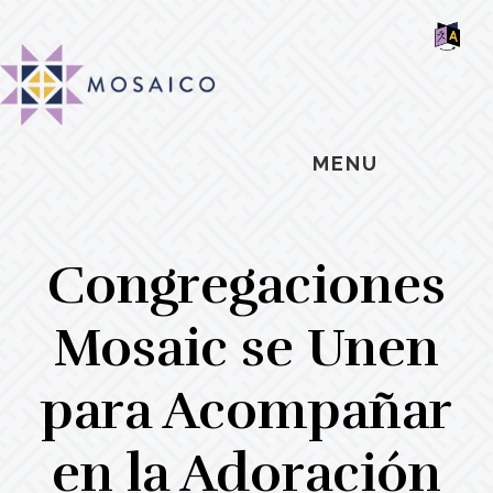
Skip
Skip
Skip
MOSAIC
to
to
to
MENNONITES
SH
main
primary
footer
OF
CO
content
sidebar
MENU
Congregaciones
Mosaic se Unen
para Acompañar
en la Adoración