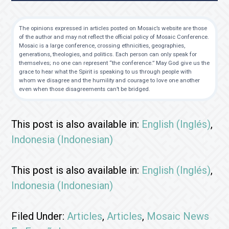
The opinions expressed in articles posted on Mosaic’s website are those
of the author and may not reflect the official policy of Mosaic Conference.
Mosaic is a large conference, crossing ethnicities, geographies,
generations, theologies, and politics. Each person can only speak for
themselves; no one can represent “the conference.” May God give us the
grace to hear what the Spirit is speaking to us through people with
whom we disagree and the humility and courage to love one another
even when those disagreements can’t be bridged.
This post is also available in:
English
(
Inglés
)
Indonesia
(
Indonesian
)
This post is also available in:
English
(
Inglés
)
Indonesia
(
Indonesian
)
Filed Under:
Articles
,
Articles
,
Mosaic News