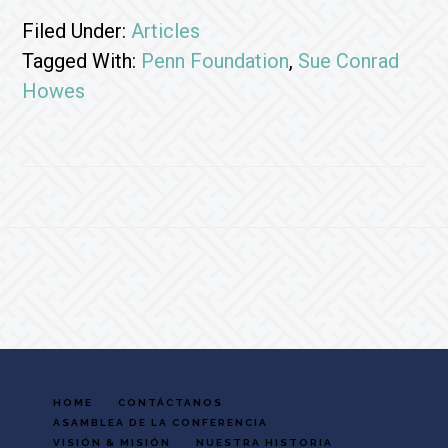
Filed Under:
Articles
Tagged With:
Penn Foundation
,
Sue Conrad
Howes
Footer
HOME
CONTÁCTANOS
ASAMBLEA DE LA CONFERENCIA
VISIÓN & MISIÓN
NUESTRA HISTORIA