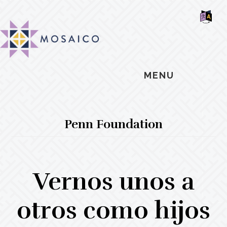
Skip
Skip
Skip
MOSAIC
to
to
to
MENNONITES
SH
main
primary
footer
OF
CO
content
sidebar
MENU
Penn Foundation
Vernos unos a
otros como hijos