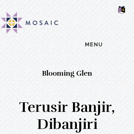
Skip
Skip
Skip
MOSAIC
to
to
to
MENNONITES
SH
main
primary
footer
OF
CO
content
sidebar
MENU
Blooming Glen
Terusir Banjir,
Dibanjiri