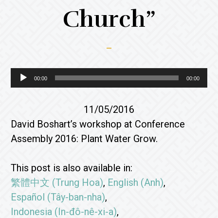
Church”
Audio
00:00
00:00
Player
11/05/2016
David Boshart’s workshop at Conference
Assembly 2016: Plant Water Grow.
This post is also available in:
繁體中文
(
Trung Hoa
)
English
(
Anh
)
Español
(
Tây-ban-nha
)
Indonesia
(
In-đô-nê-xi-a
)